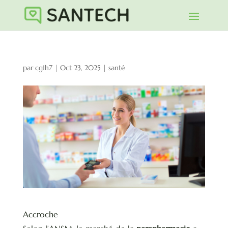
par
cg1h7
|
Oct 23, 2025
|
santé
Accroche